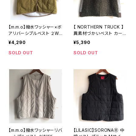
【m.m.o】撥水ワッシャー×ボ
【 NORTHERN TRUCK 】
アリバーシブルベスト ２WA
異素材づかいベスト カーキ
Y イエローオリーブ フリ
Mサイズ NGHE5504【ノー
¥4,290
¥5,390
ーサイズ CDF2733【エムエ
ザントラック】
ムオー】
SOLD OUT
SOLD OUT
【m.m.o】撥水ワッシャーリバ
【LILASIC】SORONAⓇ 中