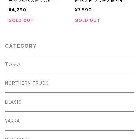
ーシブルベスト ２WAY グ
綿ベスト ブラック Mサイズ
レージュ フリーサイズ CDF
SGJT5470【リラシク by
¥4,290
¥7,590
2727【エムエムオー】
ノースオブジェクト】
SOLD OUT
SOLD OUT
CATEGORY
Tシャツ
NORTHERN TRUCK
LILASIC
YARRA