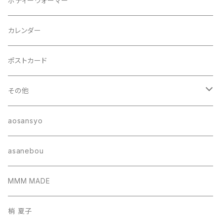
ボディーウォーマー
カレンダー
ポストカード
その他
ポーチ
aosansyo
帽子
asanebou
サコッシュ
MMM MADE
巾着バッグ
梢 夏子