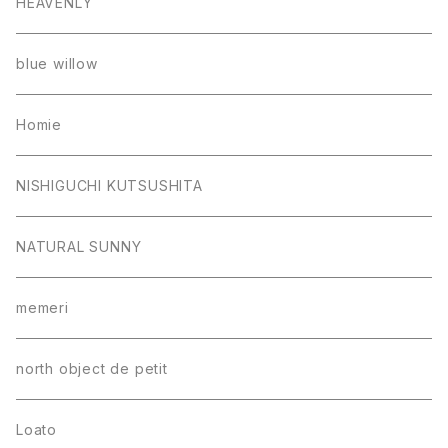
HEAVENLY
blue willow
Homie
NISHIGUCHI KUTSUSHITA
NATURAL SUNNY
memeri
north object de petit
Loato