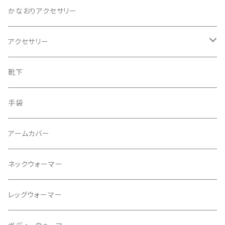
ニット
かなおりアクセサリー
ベスト
アクセサリー
ワンピース
ピアス
靴下
スカート
イヤリング
手袋
タンクトップ
ネックレス
アームカバー
プルオーバー
ブレスレット
ネックウォーマー
パンツ
ブローチ
レッグウォーマー
ジャケット
ヘアゴム