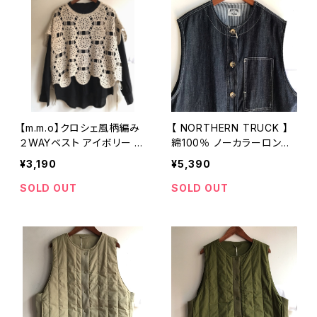
【m.m.o】クロシェ風柄編み
【 NORTHERN TRUCK 】
２WAYベスト アイボリー フ
綿100％ ノーカラーロング
リーサイズ CDK5589【エム
ベスト インディゴネイビー
¥3,190
¥5,390
エムオー】
Mサイズ NCMP6180【ノー
ザントラック】
SOLD OUT
SOLD OUT