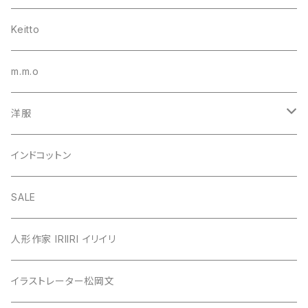
Keitto
m.m.o
洋服
シャツ・ブラウス
インドコットン
カーディガン
SALE
カットソー
人形作家 IRIIRI イリイリ
チュニック
イラストレーター松岡文