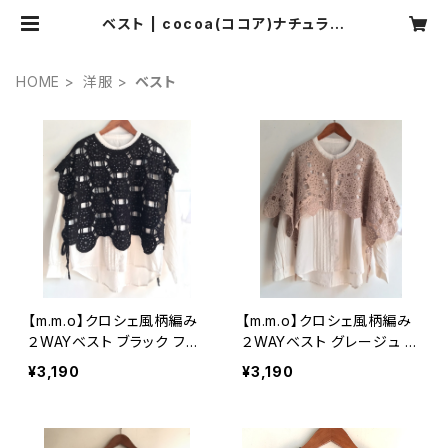
ベスト | cocoa(ココア)ナチュラル
服・靴下・ハンドメイド雑貨・アクセサ
リーの通販
HOME
洋服
ベスト
【m.m.o】クロシェ風柄編み
【m.m.o】クロシェ風柄編み
２WAYベスト ブラック フリ
２WAYベスト グレージュ フ
ーサイズ CDK5589【エムエ
リーサイズ CDK5589【エム
¥3,190
¥3,190
ムオー】
エムオー】