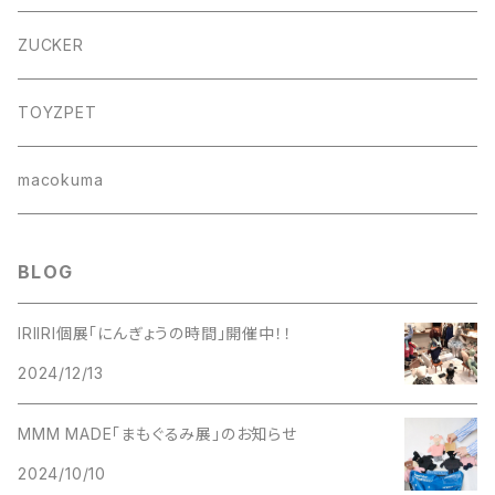
バッグ
ZUCKER
フォトフレーム
TOYZPET
懐紙入れ
macokuma
BLOG
IRIIRI個展「にんぎょうの時間」開催中！！
2024/12/13
MMM MADE「まもぐるみ展」のお知らせ
2024/10/10