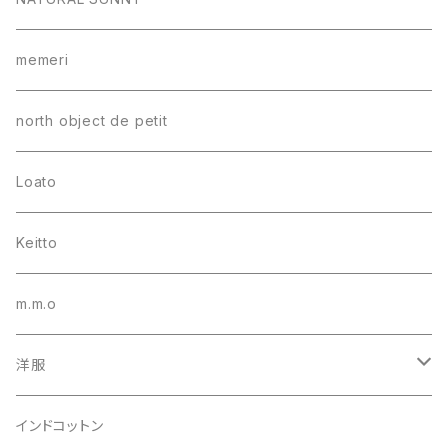
memeri
north object de petit
Loato
Keitto
m.m.o
洋服
シャツ・ブラウス
インドコットン