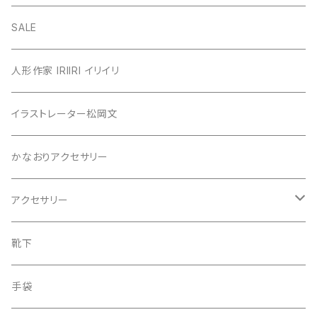
カーディガン
SALE
カットソー
人形作家 IRIIRI イリイリ
チュニック
イラストレーター松岡文
ニット
かなおりアクセサリー
ベスト
アクセサリー
ワンピース
ピアス
靴下
スカート
イヤリング
手袋