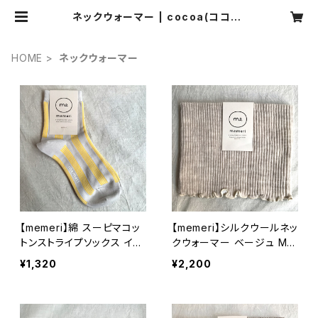
ネックウォーマー | cocoa(ココア)
ナチュラル服・靴下・ハンドメイド雑
貨・アクセサリーの通販
HOME
ネックウォーマー
【memeri】綿 スーピマコッ
【memeri】シルクウールネッ
トンストライプソックス イエ
クウォーマー ベージュ ME
ロー ME0106 23cm～25c
0135 フリーサイズ 日本製
¥1,320
¥2,200
m 日本製 【メメリ】
【メメリ】