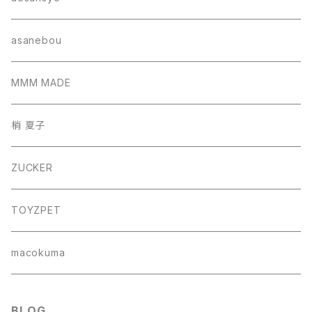
帽子
asanebou
サコッシュ
MMM MADE
巾着バッグ
梢 夏子
バッグ
ZUCKER
フォトフレーム
TOYZPET
懐紙入れ
macokuma
BLOG