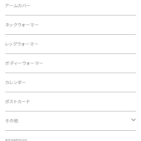
タンクトップ
ネックレス
アームカバー
プルオーバー
ブレスレット
ネックウォーマー
パンツ
ブローチ
レッグウォーマー
ジャケット
ヘアゴム
ボディーウォーマー
カレンダー
ポストカード
その他
ポーチ
aosansyo