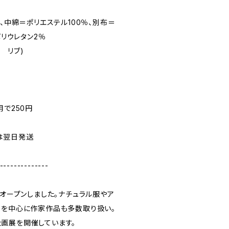
％、中綿＝ポリエステル100％、別布＝
ポリウレタン2％
 リブ)
用で250円
は翌日発送
--------------
にオープンしました。ナチュラル服やア
品を中心に作家作品も多数取り扱い。
画展を開催しています。