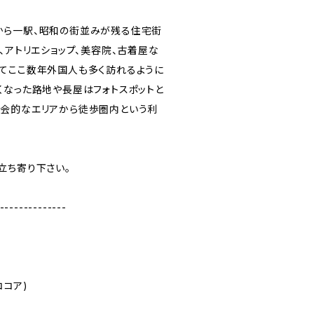
から一駅、昭和の街並みが残る住宅街
、アトリエショップ、美容院、古着屋な
てここ数年外国人も多く訪れるように
くなった路地や長屋はフォトスポットと
会的なエリアから徒歩圏内という利
立ち寄り下さい。
--------------
ココア)