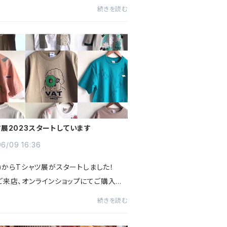
morico秋とクリスマスお菓子販売会09
続きを読む
土) 11:30～19:0010月14日(土) 11:
:0011月25日(土) 11:30～1...
ツ展2023スタートしています
6/09 16:36
水)からTシャツ展がスタートしました！
ご来店、オンラインショップにてご購入あ
うございます！リピーターのお客様、ご新
続きを読む
客様とTシャツお目当てにして頂き嬉しく
。レディースサイズ...