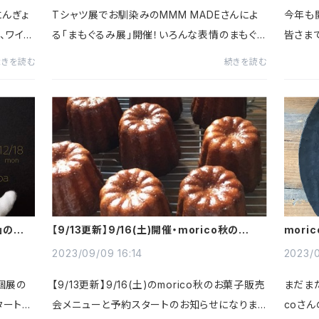
「にんぎょ
Tシャツ展でお馴染みのMMM MADEさんによ
今年も
、ワイヤ
る「まもぐるみ展」開催！いろんな表情のまもぐ
皆さま
す。期
るみたちがcocoaにやってきますどうぞよろしく
頭＆オ
続きを読む
続きを読む
のストー
お願いしますMMM MADE まもぐるみ展 202
いませ。c
4/11/16(土)～11/24(日) ＊18(月...
5日(水)
ん」のお知
【9/13更新】9/16(土)開催・morico秋のお菓
mor
子販売会メニューと予約スタートのお知らせ
せ
2023/09/09 16:14
2023/0
の個展の
【9/13更新】9/16(土)のmorico秋のお菓子販売
まだまだ
ート、1
会メニューと予約スタートのお知らせになりま
coさ