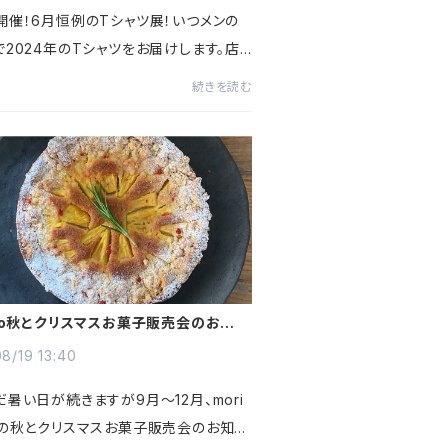
開催！6月恒例のTシャツ展！いつメンの
で2024年のTシャツをお届けします。店
ンラインショップ、ぜひチェックしてくださ
続きを読む
ocoa T-shirts exhibition 20246月
～6月16日(日) ＊10(...
ico秋とクリスマスお菓子販売会のお知ら
8/19 13:40
暑い日が続きますが9月～12月、mori
んの秋とクリスマスお菓子販売会のお知ら