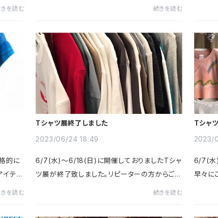
ト、18
す。9月になってもまだまだ暑いので今回は爽や
せです。
続きを読む
続きを読む
)がお休
か系ラインナップとなっています。初登場「パイナ
月16日(
ップルのタルト」もチェッ...
30～19
Tシャツ展終了しました
Tシャ
2023/06/24 18:49
2023/0
格的に
6/7(水)～6/18(日)に開催しておりましたTシャ
6/7(
アイテム
ツ展が終了致しました。リピーターの方からご新
早々に
イテム
規の方まで店頭・オンラインショップ共ありがと
りがと
続きを読む
続きを読む
LASI
うございました！今年の新しいTシャツ選びを楽
規のお
しんで頂けてたら嬉しい限...
思います