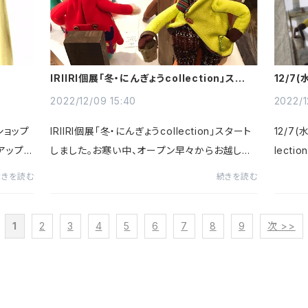
IRIIRI個展「冬・にんぎょうcollection」スター
12/7
トしました！
お知ら
2022/12/09 15:40
2022/1
ショップ
IRIIRI個展「冬・にんぎょうcollection」スタート
12/7(
アップし
しました。お寒い中、オープン早々からお越し頂
lect
すのでぜ
きありがとうございます。新作お披露目、にんぎ
がござ
続きを読む
続きを読む
ヤ混 クル
ょう・オーナメント・ワイヤーオーナメントを楽し
す。宜
んでもらえると嬉...
いて年々
1
2
3
4
5
6
7
8
9
次 >>