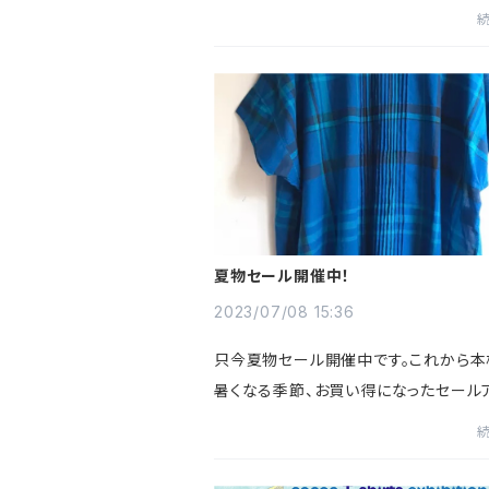
1日(月)まで2週目は12月14日(水)スター
日(月)まで期間中の12日(火)と13日(水
みです。通常の定休日と違い...
夏物セール開催中！
2023/07/08 15:36
只今夏物セール開催中です。これから本
暑くなる季節、お買い得になったセール
をピックアップしました。リンクから各ア
に飛べますのでぜひご覧くださいませ。【LI
C】インド綿100％ コット...