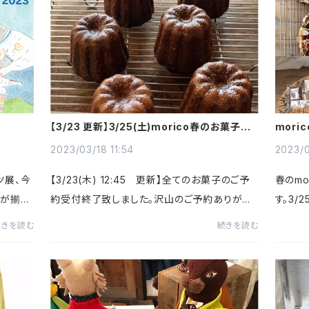
【3/23 更新】3/25(土)morico春のお菓子販
mor
売会メニューと予約スタートのお知らせ
2023/03/18 11:54
2023/0
ツ展、今
【3/23(木) 12:45 更新】全てのお菓子のご予
春のm
んが揃い
約受付終了致しました。沢山のご予約ありがと
す。3/
他では見
うございました。-----------------------------
のタル
続きを読む
続きを読む
で店頭＆
-----------------------------------3/25(土)
も先に
morico春のお菓子販売会メ...
の開催に