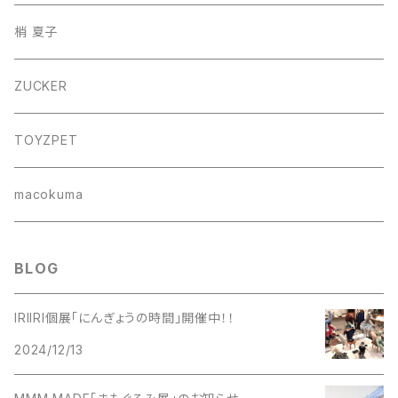
巾着バッグ
梢 夏子
バッグ
ZUCKER
フォトフレーム
TOYZPET
懐紙入れ
macokuma
BLOG
IRIIRI個展「にんぎょうの時間」開催中！！
2024/12/13