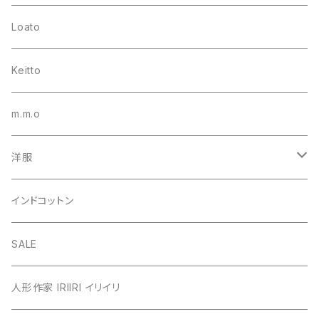
Loato
Keitto
m.m.o
洋服
シャツ・ブラウス
インドコットン
カーディガン
SALE
カットソー
人形作家 IRIIRI イリイリ