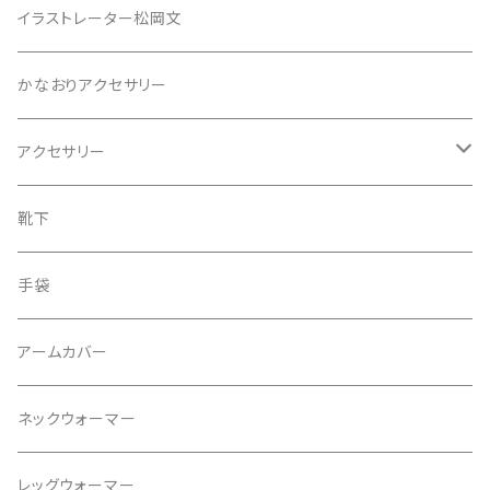
チュニック
イラストレーター松岡文
ニット
かなおりアクセサリー
ベスト
アクセサリー
ワンピース
ピアス
靴下
スカート
イヤリング
手袋
タンクトップ
ネックレス
アームカバー
プルオーバー
ブレスレット
ネックウォーマー
パンツ
ブローチ
レッグウォーマー