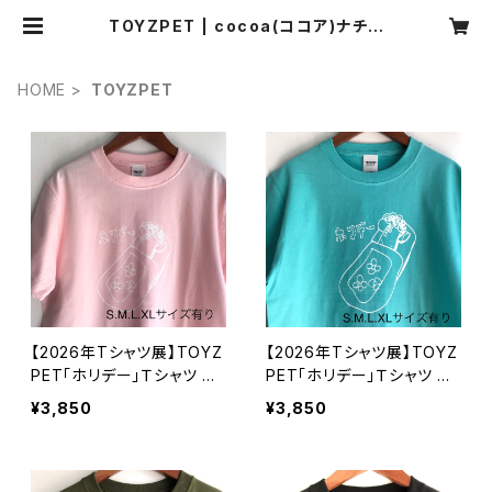
TOYZPET | cocoa(ココア)ナチュ
ラル服・靴下・ハンドメイド雑貨・アク
セサリーの通販
HOME
TOYZPET
【2026年Tシャツ展】TOYZ
【2026年Tシャツ展】TOYZ
PET「ホリデー」Ｔシャツ ベ
PET「ホリデー」Ｔシャツ ミ
ビーピンク S・M・L・XLサイ
ントグリーン S・M・L・XLサ
¥3,850
¥3,850
ズ【ハンドメイドTシャツ・作
イズ【ハンドメイドTシャツ・
家作品】
作家作品】