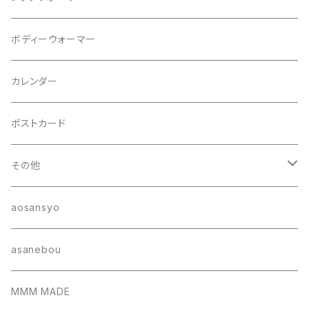
ジャケット
ヘアゴム
ボディーウォーマー
カレンダー
ポストカード
その他
ポーチ
aosansyo
帽子
asanebou
サコッシュ
MMM MADE