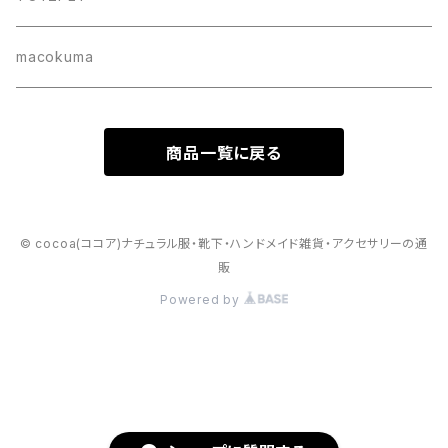
懐紙入れ
macokuma
商品一覧に戻る
© cocoa(ココア)ナチュラル服・靴下・ハンドメイド雑貨・アクセサリーの通
販
Powered by