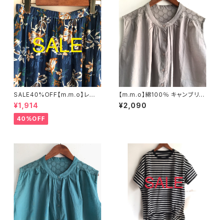
SALE40%OFF【m.m.o】レー
【m.m.o】綿100％ キャンブリッ
ヨン プリントクリンクルパンツ
ク刺繍切替ブラウス グレー フリ
¥1,914
¥2,090
ブルー Mサイズ【エムエムオー】
ーサイズ CLF8349【エムエム
オー】
40%OFF