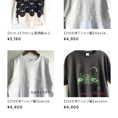
【m.m.o】クロシェ風柄編み２W
【2026年Tシャツ展】macoku
AYベスト ブラック フリーサイズ
ma 「フリンジ4段」Tシャツ ホワ
¥3,190
¥4,950
CDK5589【エムエムオー】
イト Sサイズ【ハンドメイドTシャ
ツ・作家作品】
【2026年Tシャツ展】macoku
【2026年Tシャツ展】aosansy
ma 「フリンジ3段」Tシャツ ホワ
o「イカとタコのDJユニット 」T
¥4,400
¥4,400
イト S・Mサイズ【ハンドメイドT
シャツ ダークグレー S・M・L・
シャツ・作家作品】
XLサイズ【ハンドメイドTシャ
ツ・作家作品】