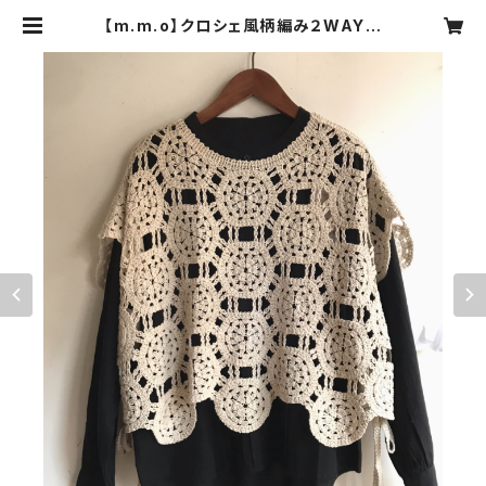
【m.m.o】クロシェ風柄編み２WAYベ
スト アイボリー フリーサイズ CDK5
589【エムエムオー】 | cocoa(ココ
ア)ナチュラル服・靴下・ハンドメイド
雑貨・アクセサリーの通販