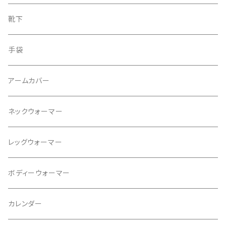
ワンピース
ピアス
靴下
スカート
イヤリング
手袋
タンクトップ
ネックレス
アームカバー
プルオーバー
ブレスレット
ネックウォーマー
パンツ
ブローチ
レッグウォーマー
ジャケット
ヘアゴム
ボディーウォーマー
カレンダー