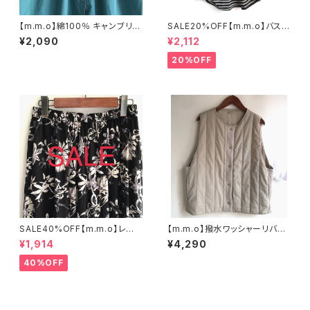
【m.m.o】綿100％ キャンブリッ
SALE20%OFF【m.m.o】バスク
ク刺繍切替ブラウス グリーン フ
コットン 裾タック半袖ボーダー
¥2,090
¥2,112
リーサイズ CLF8349【エムエ
プルオーバー ブラック×オフホワ
ムオー】
イト フリーサイズ CIC0295【エ
20%OFF
ムエムオー】
SALE40%OFF【m.m.o】レー
【m.m.o】撥水ワッシャーリバー
ヨン プリントクリンクルパンツ
シブルベスト ２WAY グレージ
¥1,914
¥4,290
ブラック Mサイズ【エムエムオ
ュ フリーサイズ CDF2756【エ
ー】
ムエムオー】
40%OFF