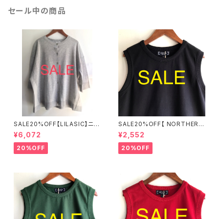
セール中の商品
SALE20%OFF【LILASIC】ニッ
SALE20%OFF【 NORTHERN
ト布帛カーディガン フリーサイ
TRUCK 】綿100％ カノコタン
¥6,072
¥2,552
ズ SDHE6138【リラシク by ノ
クトップ ネイビー Mサイズ ND
ースオブジェクト】
CE6276【ノーザントラック】
20%OFF
20%OFF