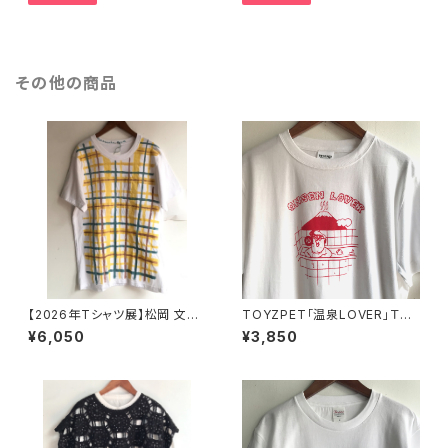
ントラック】
その他の商品
【2026年Tシャツ展】松岡 文⑧
TOYZPET「温泉LOVER」Ｔシ
「Check 」Tシャツ ホワイト
ャツ 赤 S・M・L・XLサイズ(Unis
¥6,050
¥3,850
(少し小さめ)Lサイズ【ハンドメ
ex)【ハンドメイドTシャツ・作家
イドTシャツ・作家作品】
作品】