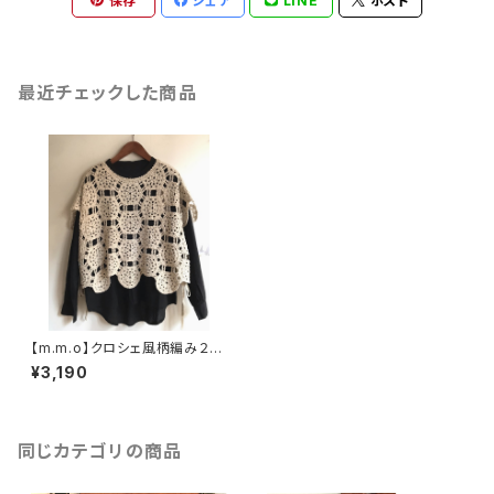
保存
シェア
LINE
ポスト
最近チェックした商品
【m.m.o】クロシェ風柄編み２W
AYベスト アイボリー フリーサイ
¥3,190
ズ CDK5589【エムエムオー】
同じカテゴリの商品