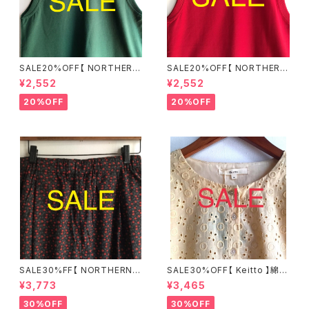
SALE20%OFF【 NORTHERN
SALE20%OFF【 NORTHERN
TRUCK 】綿100％ カノコタン
TRUCK 】綿100％ カノコタン
¥2,552
¥2,552
クトップ グリーン Mサイズ ND
クトップ レッド Mサイズ NDCE
CE6276【ノーザントラック】
6276【ノーザントラック】
20%OFF
20%OFF
SALE30%FF【 NORTHERN T
SALE30%OFF【 Keitto 】綿10
RUCK 】綿100% フラワープリ
0% オーバーレースシャツ クリ
¥3,773
¥3,465
ントワイドパンツ ブラック×レッ
ームベージュ Mサイズ KBMS6
ド Mサイズ NCBS6184【ノーザ
162【ケイット】
30%OFF
30%OFF