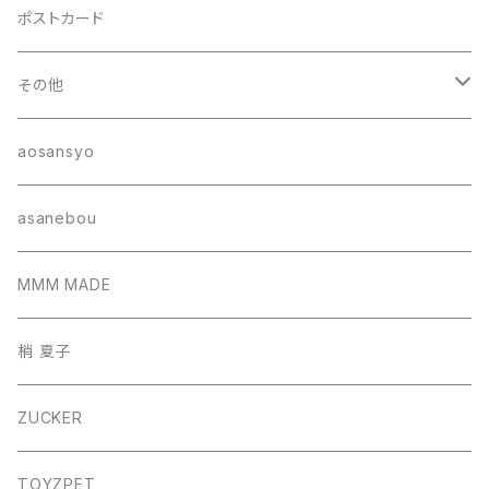
ポストカード
その他
ポーチ
aosansyo
帽子
asanebou
サコッシュ
MMM MADE
巾着バッグ
梢 夏子
バッグ
ZUCKER
フォトフレーム
TOYZPET