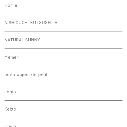
Homie
NISHIGUCHI KUTSUSHITA
NATURAL SUNNY
memeri
north object de petit
Loato
Keitto
m.m.o