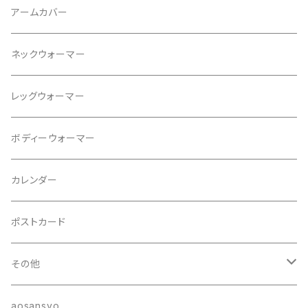
タンクトップ
ネックレス
アームカバー
プルオーバー
ブレスレット
ネックウォーマー
パンツ
ブローチ
レッグウォーマー
ジャケット
ヘアゴム
ボディーウォーマー
カレンダー
ポストカード
その他
ポーチ
aosansyo