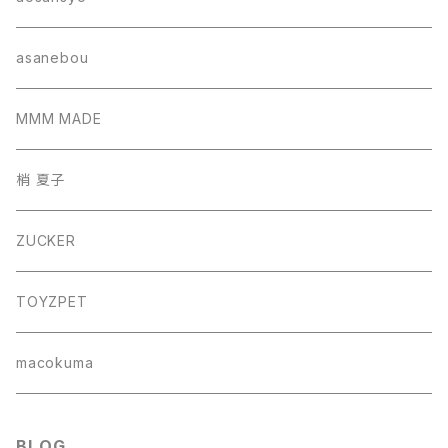
帽子
asanebou
サコッシュ
MMM MADE
巾着バッグ
梢 夏子
バッグ
ZUCKER
フォトフレーム
TOYZPET
懐紙入れ
macokuma
BLOG