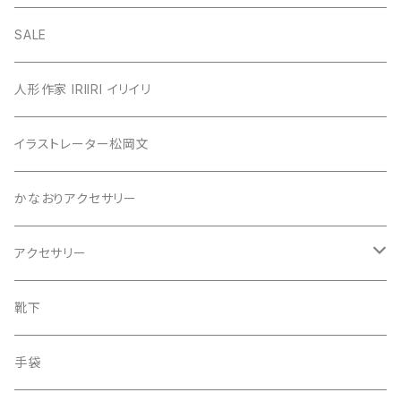
カーディガン
SALE
カットソー
人形作家 IRIIRI イリイリ
チュニック
イラストレーター松岡文
ニット
かなおりアクセサリー
ベスト
アクセサリー
ワンピース
ピアス
靴下
スカート
イヤリング
手袋