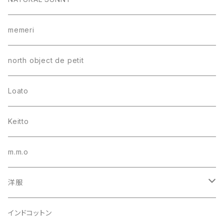
memeri
north object de petit
Loato
Keitto
m.m.o
洋服
シャツ・ブラウス
インドコットン