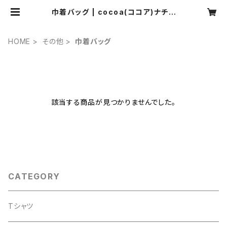
巾着バッグ | cocoa(ココア)ナチュ
ラル服・靴下・ハンドメイド雑貨・アク
セサリーの通販
HOME
その他
巾着バッグ
該当する商品が見つかりませんでした。
CATEGORY
Tシャツ