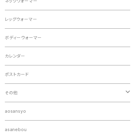
プルオーバー
ブレスレット
ネックウォーマー
パンツ
ブローチ
レッグウォーマー
ジャケット
ヘアゴム
ボディーウォーマー
カレンダー
ポストカード
その他
ポーチ
aosansyo
帽子
asanebou