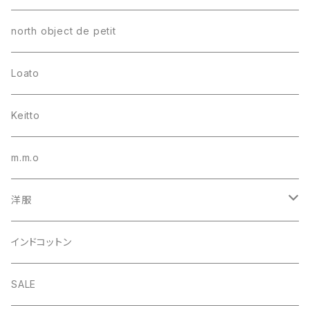
north object de petit
Loato
Keitto
m.m.o
洋服
シャツ・ブラウス
インドコットン
カーディガン
SALE