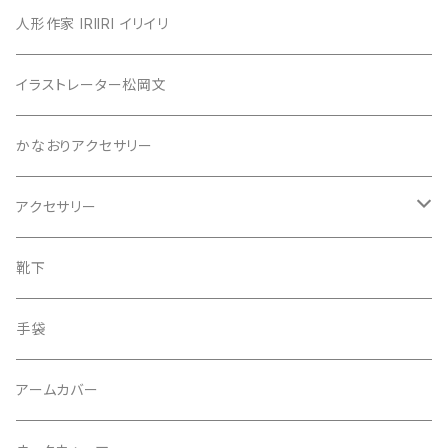
カットソー
人形作家 IRIIRI イリイリ
チュニック
イラストレーター松岡文
ニット
かなおりアクセサリー
ベスト
アクセサリー
ワンピース
ピアス
靴下
スカート
イヤリング
手袋
タンクトップ
ネックレス
アームカバー