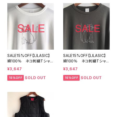
SALE15%OFF【LILASIC】
SALE15%OFF【LILASIC】
綿100％ ネコ刺繍Tシャツ
綿100％ ネコ刺繍Tシャツ
オフホワイト Mサイズ SEC
チャコール Mサイズ SECW
¥3,647
¥3,647
W6244【リラシク by ノー
6244【リラシク by ノース
スオブジェクト】
オブジェクト】
SOLD OUT
SOLD OUT
15%OFF
15%OFF