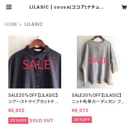
LILASIC | cocoa(ココア)ナチュラ
ル服・靴下・ハンドメイド雑貨・アクセ
サリーの通販
HOME
LILASIC
SALE20%OFF【LILASIC】
SALE20%OFF【LILASIC】
シアーストライプカットドビ
ニット布帛カーディガン フリ
ーシャツ ネイビー Mサイ
ーサイズ SDHE6138【リラ
¥5,632
¥6,072
ズ SDMM6135【リラシク b
シク by ノースオブジェク
20%OFF
y ノースオブジェクト】
ト】
SOLD OUT
20%OFF