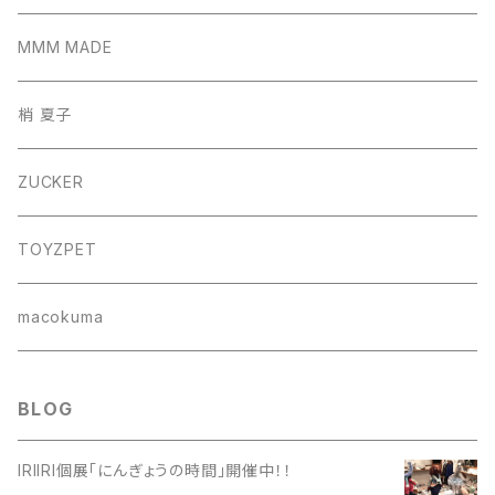
サコッシュ
MMM MADE
巾着バッグ
梢 夏子
バッグ
ZUCKER
フォトフレーム
TOYZPET
懐紙入れ
macokuma
BLOG
IRIIRI個展「にんぎょうの時間」開催中！！