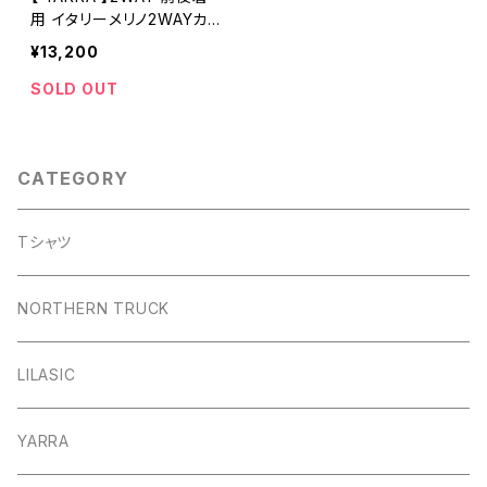
用 イタリーメリノ2WAYカー
ディガン プルオーバー ネイ
¥13,200
ビーボーダー 1542-231 上
質ウール【ヤラ】
SOLD OUT
CATEGORY
Tシャツ
NORTHERN TRUCK
LILASIC
YARRA