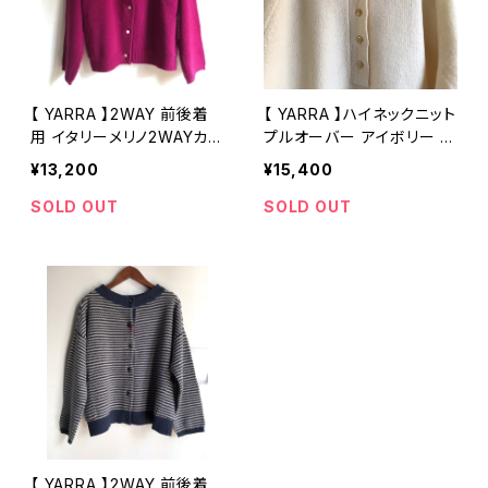
【 YARRA 】2WAY 前後着
【 YARRA 】ハイネックニット
用 イタリーメリノ2WAYカー
プルオーバー アイボリー 15
ディガン プルオーバー パー
52-276 上質ウール【ヤラ】
¥13,200
¥15,400
プル 1542-231 上質ウール
【ヤラ】
SOLD OUT
SOLD OUT
【 YARRA 】2WAY 前後着