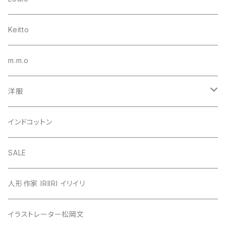
Keitto
m.m.o
洋服
シャツ・ブラウス
インドコットン
カーディガン
SALE
カットソー
人形作家 IRIIRI イリイリ
チュニック
イラストレーター松岡文