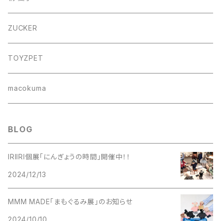
バッグ
ZUCKER
フォトフレーム
TOYZPET
懐紙入れ
macokuma
BLOG
IRIIRI個展「にんぎょうの時間」開催中！！
2024/12/13
MMM MADE「まもぐるみ展」のお知らせ
2024/10/10