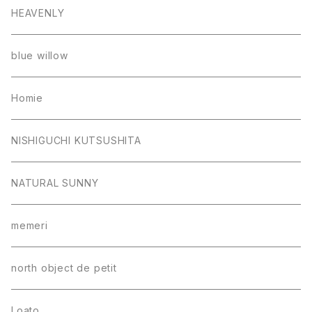
HEAVENLY
blue willow
Homie
NISHIGUCHI KUTSUSHITA
NATURAL SUNNY
memeri
north object de petit
Loato