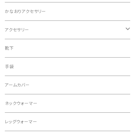
ニット
かなおりアクセサリー
ベスト
アクセサリー
ワンピース
ピアス
靴下
スカート
イヤリング
手袋
タンクトップ
ネックレス
アームカバー
プルオーバー
ブレスレット
ネックウォーマー
パンツ
ブローチ
レッグウォーマー