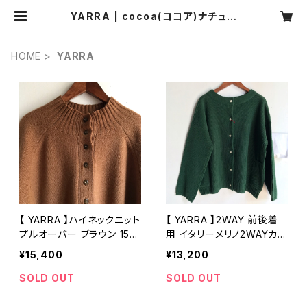
YARRA | cocoa(ココア)ナチュラ
ル服・靴下・ハンドメイド雑貨・アクセ
サリーの通販
HOME
YARRA
【 YARRA 】ハイネックニット
【 YARRA 】2WAY 前後着
プルオーバー ブラウン 155
用 イタリーメリノ2WAYカー
2-276 上質ウール【ヤラ】
ディガン プルオーバー グリ
¥15,400
¥13,200
ーン 1542-231 上質ウール
【ヤラ】
SOLD OUT
SOLD OUT