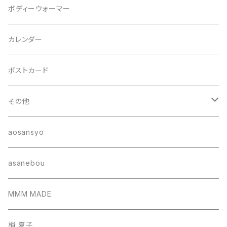
ジャケット
ヘアゴム
ボディーウォーマー
カレンダー
ポストカード
その他
ポーチ
aosansyo
帽子
asanebou
サコッシュ
MMM MADE
巾着バッグ
梢 夏子