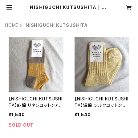
NISHIGUCHI KUTSUSHITA | co
coa(ココア)ナチュラル服・靴下・ハン
ドメイド雑貨・アクセサリーの通販
HOME
NISHIGUCHI KUTSUSHITA
【NISHIGUCHI KUTSUSHI
【NISHIGUCHI KUTSUSHI
TA】麻綿 リネンコットンアン
TA】絹綿 シルクコットン天
クレットソックス イエロー
竺ソックス カラフルフラッグ
¥1,540
¥1,540
NK0107S 日本製 靴下 【ニ
ス(イエロー) NK0104S 日
シグチクツシタ】
本製 靴下 オールシーズン
SOLD OUT
【ニシグチクツシタ】