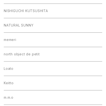
NISHIGUCHI KUTSUSHITA
NATURAL SUNNY
memeri
north object de petit
Loato
Keitto
m.m.o