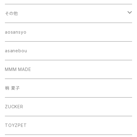
その他
ポーチ
aosansyo
帽子
asanebou
サコッシュ
MMM MADE
巾着バッグ
梢 夏子
バッグ
ZUCKER
フォトフレーム
TOYZPET