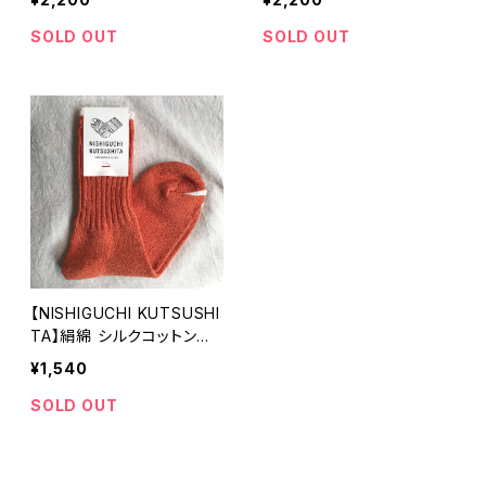
リーサイズ NK0113 指なし
イズ NK0113 指なし 手袋
手袋 日本製 【ニシグチクツ
日本製 【ニシグチクツシタ】
SOLD OUT
SOLD OUT
シタ】
【NISHIGUCHI KUTSUSHI
TA】絹綿 シルクコットン天
竺ソックス 琥珀ビア NK01
¥1,540
04S 日本製 靴下 オールシ
ーズン 【ニシグチクツシタ】
SOLD OUT