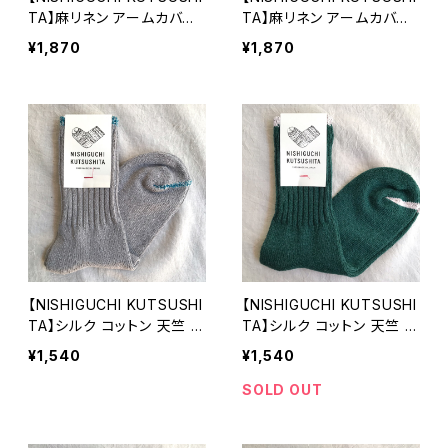
TA】麻リネン アームカバー
TA】麻リネン アームカバー
ショート カーキ UVカット日
ショート ネイビー UVカット
¥1,870
¥1,870
除け 冷房対策 日本製【ニ
日除け 冷房対策 日本製
シグチクツシタ】
【ニシグチクツシタ】
【NISHIGUCHI KUTSUSHI
【NISHIGUCHI KUTSUSHI
TA】シルク コットン 天竺 ソ
TA】シルク コットン 天竺 ソ
ックス ライトグレー 日本製
ックス アマゾン(緑) 日本製
¥1,540
¥1,540
靴下 オールシーズン 【ニシ
靴下 オールシーズン
グチクツシタ】
SOLD OUT