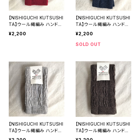
【NISHIGUCHI KUTSUSHI
【NISHIGUCHI KUTSUSHI
TA】ウール縄編み ハンドウ
TA】ウール縄編み ハンドウ
ォーマー ボルドー フリー
ォーマー ディープブルー
¥2,200
¥2,200
サイズ NK0113 指なし 手袋
フリーサイズ NK0113 指な
日本製 【ニシグチクツシタ】
し 手袋 日本製 【ニシグチク
SOLD OUT
ツシタ】
【NISHIGUCHI KUTSUSHI
【NISHIGUCHI KUTSUSHI
TA】ウール縄編み ハンドウ
TA】ウール縄編み ハンドウ
ォーマー ライトグレー フ
ォーマー ブラウン フリーサ
¥2,200
¥2,200