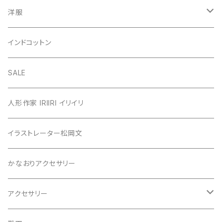
洋服
シャツ・ブラウス
インドコットン
カーディガン
SALE
カットソー
人形作家 IRIIRI イリイリ
チュニック
イラストレーター松岡文
ニット
かなおりアクセサリー
ベスト
アクセサリー