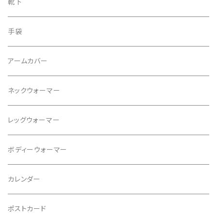
ワンピース
ピアス
靴下
スカート
イヤリング
手袋
タンクトップ
ネックレス
アームカバー
プルオーバー
ブレスレット
ネックウォーマー
パンツ
ブローチ
レッグウォーマー
ジャケット
ヘアゴム
ボディーウォーマー
カレンダー
ポストカード