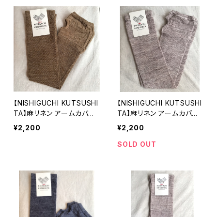
【NISHIGUCHI KUTSUSHI
【NISHIGUCHI KUTSUSHI
TA】麻リネン アームカバー
TA】麻リネン アームカバー
ロング カーキ UVカット日
ロング ホワイトブラウン UV
¥2,200
¥2,200
除け 冷房対策 日本製【ニ
カット日除け 冷房対策 日
シグチクツシタ】
本製【ニシグチクツシタ】
SOLD OUT