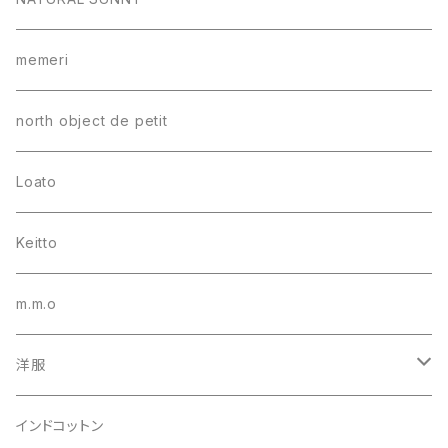
memeri
north object de petit
Loato
Keitto
m.m.o
洋服
シャツ・ブラウス
インドコットン