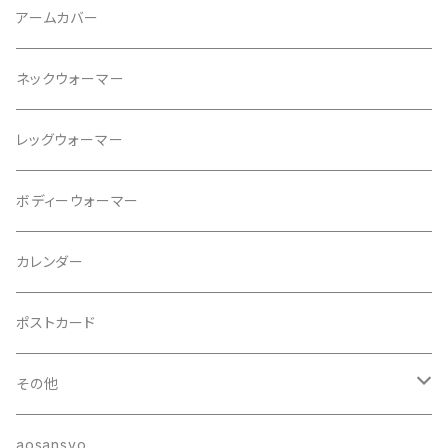
タンクトップ
ネックレス
アームカバー
プルオーバー
ブレスレット
ネックウォーマー
パンツ
ブローチ
レッグウォーマー
ジャケット
ヘアゴム
ボディーウォーマー
カレンダー
ポストカード
その他
ポーチ
aosansyo