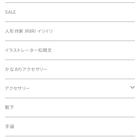
カーディガン
SALE
カットソー
人形作家 IRIIRI イリイリ
チュニック
イラストレーター松岡文
ニット
かなおりアクセサリー
ベスト
アクセサリー
ワンピース
ピアス
靴下
スカート
イヤリング
手袋