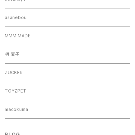
帽子
asanebou
サコッシュ
MMM MADE
巾着バッグ
梢 夏子
バッグ
ZUCKER
フォトフレーム
TOYZPET
懐紙入れ
macokuma
BLOG