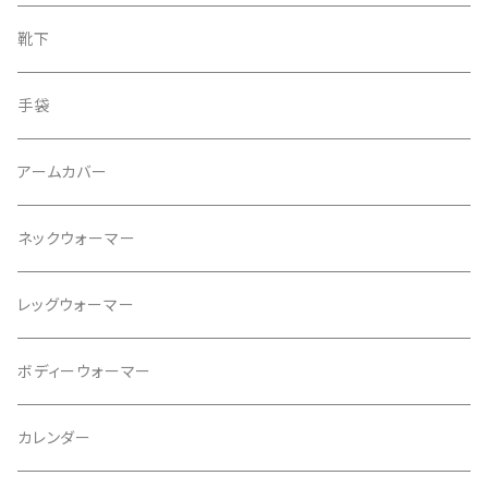
ワンピース
ピアス
靴下
スカート
イヤリング
手袋
タンクトップ
ネックレス
アームカバー
プルオーバー
ブレスレット
ネックウォーマー
パンツ
ブローチ
レッグウォーマー
ジャケット
ヘアゴム
ボディーウォーマー
カレンダー