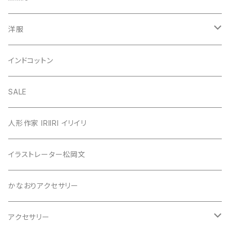
洋服
シャツ・ブラウス
インドコットン
カーディガン
SALE
カットソー
人形作家 IRIIRI イリイリ
チュニック
イラストレーター松岡文
ニット
かなおりアクセサリー
ベスト
アクセサリー