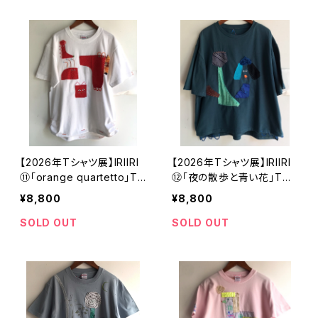
【2026年Tシャツ展】IRIIRI
【2026年Tシャツ展】IRIIRI
⑪「orange quartetto」T
⑫「夜の散歩と青い花」Tシ
シャツ ホワイト Mサイズ
ャツ ピーコックグリーン
¥8,800
¥8,800
【ハンドメイドTシャツ・作家
フリーサイズ【ハンドメイドT
作品】
シャツ・作家作品】
SOLD OUT
SOLD OUT