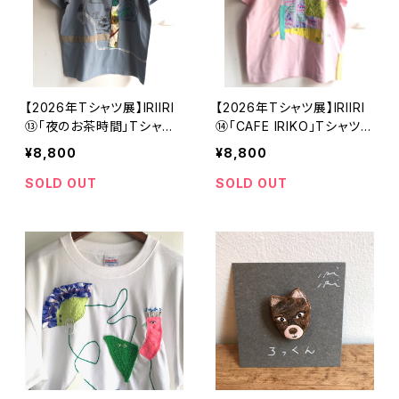
【2026年Tシャツ展】IRIIRI
【2026年Tシャツ展】IRIIRI
⑬「夜のお茶時間」Tシャ
⑭「CAFE IRIKO」Tシャツ
ツ アシッドブルー Sサイズ
ライトピンク Sサイズ【ハン
¥8,800
¥8,800
【ハンドメイドTシャツ・作家
ドメイドTシャツ・作家作品】
作品】
SOLD OUT
SOLD OUT