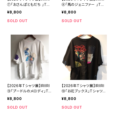
⑦「おさんぽともだち 」Tシ
⑧「馬のジェニファー 」Tシ
ャツ カーキ フリーサイズ
ャツ ブラック フリーサイズ
¥8,800
¥8,800
【ハンドメイドTシャツ・作家
【ハンドメイドTシャツ・作家
作品】
作品】
SOLD OUT
SOLD OUT
【2026年Tシャツ展】IRIIRI
【2026年Tシャツ展】IRIIRI
⑨「プードルのメロディ」Tシ
⑩「お花ブックス」Tシャツ
ャツ ホワイト フリーサイズ
ブラック フリーサイズ【ハン
¥8,800
¥8,800
【ハンドメイドTシャツ・作家
ドメイドTシャツ・作家作品】
作品】
SOLD OUT
SOLD OUT