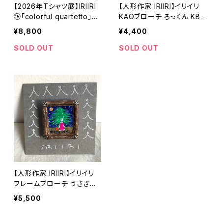
【2026年Tシャツ展】IRIIRI
【人形作家 IRIIRI】イリイリ
⑮「colorful quartetto」T
KAOブローチ ろっくん KB-
シャツ ホワイト Mサイズ
8【ハンドメイド】
¥8,800
¥4,400
【ハンドメイドTシャツ・作家
作品】
SOLD OUT
SOLD OUT
【人形作家 IRIIRI】イリイリ
フレームブローチ うさぎと
モミの木 FB-32【ハンドメイ
¥5,500
ド】