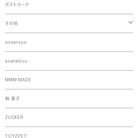
ポストカード
その他
ポーチ
aosansyo
帽子
asanebou
サコッシュ
MMM MADE
巾着バッグ
梢 夏子
バッグ
ZUCKER
フォトフレーム
TOYZPET