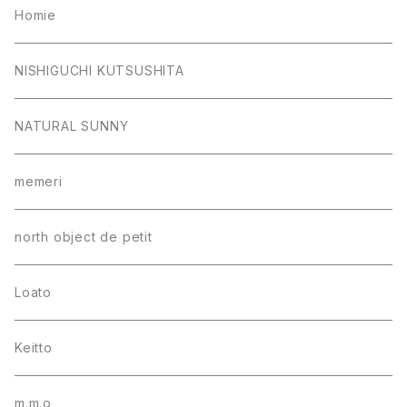
Homie
NISHIGUCHI KUTSUSHITA
NATURAL SUNNY
memeri
north object de petit
Loato
Keitto
m.m.o