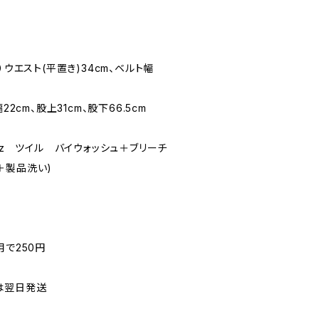
）ウエスト(平置き)34cm、ベルト幅
22cm、股上31cm、股下66.5cm
9oz ツイル バイウォッシュ＋ブリーチ
＋製品洗い)
用で250円
は翌日発送