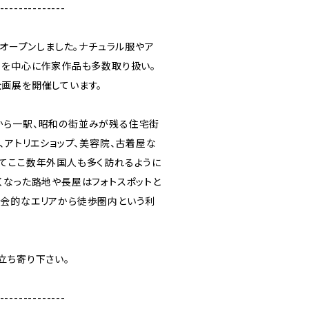
--------------
にオープンしました。ナチュラル服やア
品を中心に作家作品も多数取り扱い。
画展を開催しています。
から一駅、昭和の街並みが残る住宅街
、アトリエショップ、美容院、古着屋な
てここ数年外国人も多く訪れるように
くなった路地や長屋はフォトスポットと
会的なエリアから徒歩圏内という利
立ち寄り下さい。
--------------