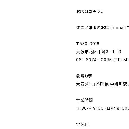
お店はコチラ↓
雑貨と洋服のお店 cocoa (
〒530-0016
大阪市北区中崎3－1－9
06－6374－0085 (TEL＆F
最寄り駅
大阪メトロ谷町線 中崎町駅 
営業時間
11：30～19：00 (日祝18：0
定休日