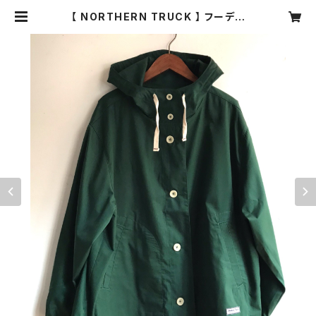
【 NORTHERN TRUCK 】 フーデッ
ドアウトドアジャケット グリーン Mサ
イズ NGJV5499【ノーザントラッ
ク】 | cocoa(ココア)ナチュラル服・
靴下・ハンドメイド雑貨・アクセサリー
の通販