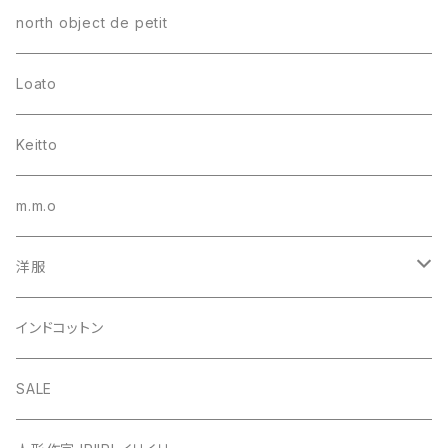
north object de petit
Loato
Keitto
m.m.o
洋服
シャツ・ブラウス
インドコットン
カーディガン
SALE