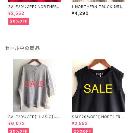
SALE20%OFF【 NORTHERN
【 NORTHERN TRUCK 】綿10
TRUCK 】綿100％ カノコタン
0％ ギンガムスタンダードシャツ
¥2,552
¥4,290
クトップ レッド Mサイズ NDCE
グレー Mサイズ NAM86077
6276【ノーザントラック】
【ノーザントラック】
20%OFF
セール中の商品
SALE20%OFF【LILASIC】ニッ
SALE20%OFF【 NORTHERN
ト布帛カーディガン フリーサイ
TRUCK 】綿100％ カノコタン
¥6,072
¥2,552
ズ SDHE6138【リラシク by ノ
クトップ ネイビー Mサイズ ND
ースオブジェクト】
CE6276【ノーザントラック】
20%OFF
20%OFF