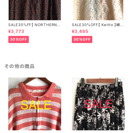
SALE30%FF【 NORTHERN T
SALE30%OFF【 Keitto 】綿10
RUCK 】綿100% フラワープリ
0% オーバーレースシャツ クリ
¥3,773
¥3,465
ントワイドパンツ ブラック×レッ
ームベージュ Mサイズ KBMS6
ド Mサイズ NCBS6184【ノーザ
162【ケイット】
30%OFF
30%OFF
ントラック】
その他の商品