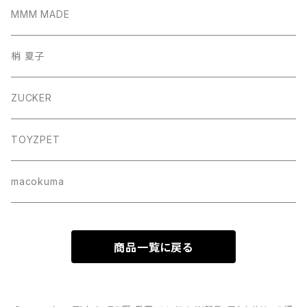
サコッシュ
MMM MADE
巾着バッグ
梢 夏子
バッグ
ZUCKER
フォトフレーム
TOYZPET
懐紙入れ
macokuma
商品一覧に戻る