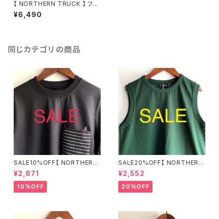
【 NORTHERN TRUCK 】 フー
デッドアウトドアジャケット グリ
¥6,490
ーン Mサイズ NGJV5499【ノ
ーザントラック】
同じカテゴリの商品
SALE10%OFF【 NORTHERN
SALE20%OFF【 NORTHERN
TRUCK 】マリンダイブポケット
TRUCK 】綿100％ カノコタン
¥2,871
¥2,552
Tシャツ チャコール Mサイズ N
クトップ グリーン Mサイズ ND
EC56308【ノーザントラック】
CE6276【ノーザントラック】
10%OFF
20%OFF