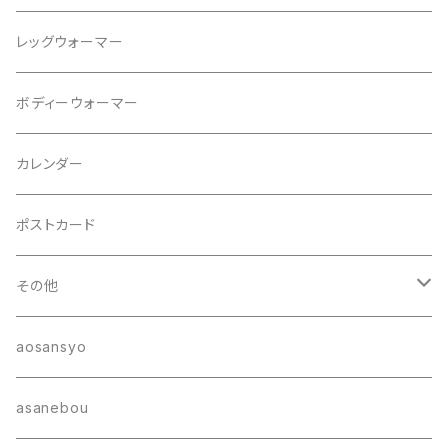
パンツ
ブローチ
レッグウォーマー
ジャケット
ヘアゴム
ボディーウォーマー
カレンダー
ポストカード
その他
ポーチ
aosansyo
帽子
asanebou