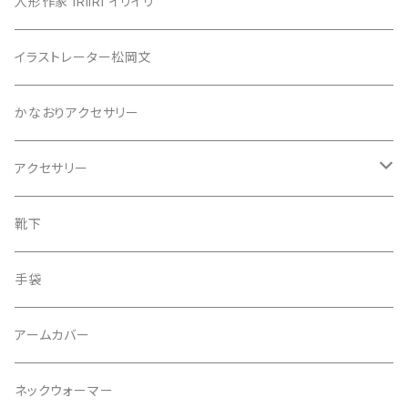
カットソー
人形作家 IRIIRI イリイリ
チュニック
イラストレーター松岡文
ニット
かなおりアクセサリー
ベスト
アクセサリー
ワンピース
ピアス
靴下
スカート
イヤリング
手袋
タンクトップ
ネックレス
アームカバー
プルオーバー
ブレスレット
ネックウォーマー