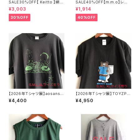
SALE30%OFF【 Keitto 】綿10
SALE40%OFF【m.m.o】レー
0% 襟付きニットカーディガン
ヨン プリントクリンクルパンツ
¥3,003
¥1,914
(五分袖) オレンジ×オフボーダ
ブラック Mサイズ【エムエムオ
ー Mサイズ KDHX6315【ケイッ
ー】
30%OFF
40%OFF
ト】
【2026年Tシャツ展】aosansy
【2026年Tシャツ展】TOYZPE
o「イカとタコのDJユニット 」T
T「SECRET BASE」Ｔシャツ ス
¥4,400
¥4,950
シャツ ダークグレー S・M・L・
ミクロ S・M・L・XLサイズ【ハン
XLサイズ【ハンドメイドTシャ
ドメイドTシャツ・作家作品】
ツ・作家作品】