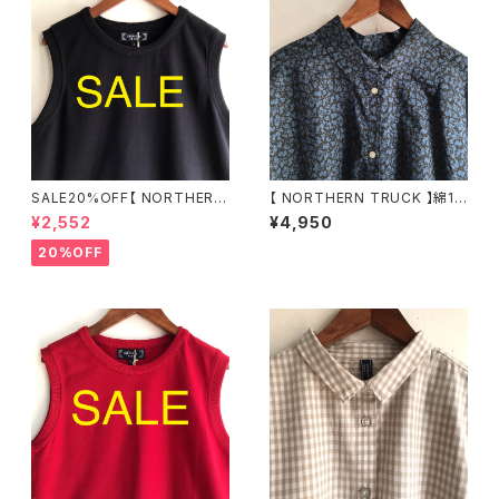
SALE20%OFF【 NORTHERN
【 NORTHERN TRUCK 】綿10
TRUCK 】綿100％ カノコタン
0％ フラワープリントワイドブラ
¥2,552
¥4,950
クトップ ネイビー Mサイズ ND
ウス チャコール(ブルー) Mサイ
CE6276【ノーザントラック】
ズ NEMS6289【ノーザントラッ
20%OFF
ク】