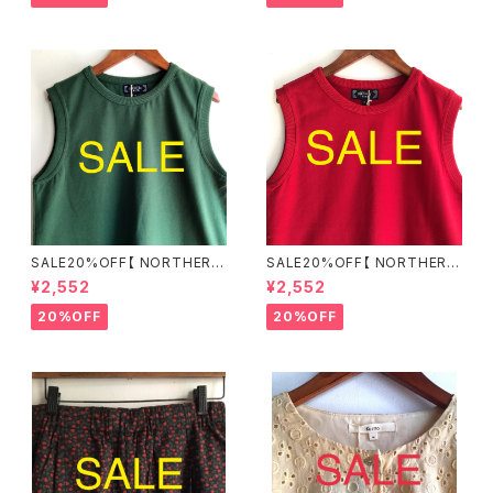
SALE20%OFF【 NORTHERN
SALE20%OFF【 NORTHERN
TRUCK 】綿100％ カノコタン
TRUCK 】綿100％ カノコタン
¥2,552
¥2,552
クトップ グリーン Mサイズ ND
クトップ レッド Mサイズ NDCE
CE6276【ノーザントラック】
6276【ノーザントラック】
20%OFF
20%OFF