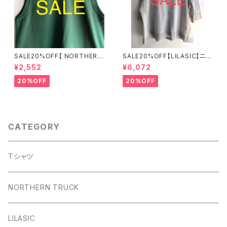
SALE20%OFF【 NORTHERN
SALE20%OFF【LILASIC】ニッ
TRUCK 】綿100％ カノコタン
ト布帛カーディガン フリーサイ
¥2,552
¥6,072
クトップ グリーン Mサイズ ND
ズ SDHE6138【リラシク by ノ
CE6276【ノーザントラック】
ースオブジェクト】
20%OFF
20%OFF
CATEGORY
Tシャツ
NORTHERN TRUCK
LILASIC