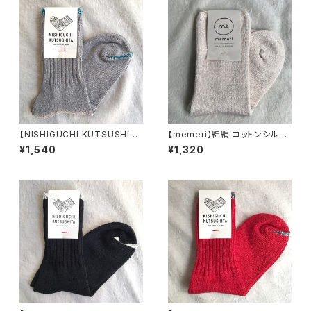
タ】
【NISHIGUCHI KUTSUSHIT
【memeri】綿絹 コットンシルク
A】シルク コットン 天竺 ソックス
ソックス ベージュ ME0109 23
¥1,540
¥1,320
ライトグレー 日本製 靴下 オー
cm～25cm 日本製 【メメリ】
ルシーズン 【ニシグチクツシタ】