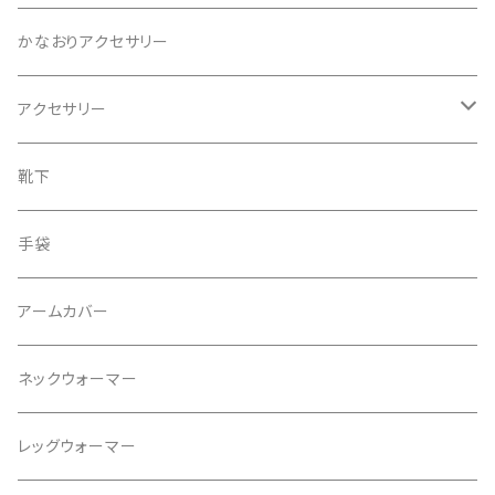
ニット
かなおりアクセサリー
ベスト
アクセサリー
ワンピース
ピアス
靴下
スカート
イヤリング
手袋
タンクトップ
ネックレス
アームカバー
プルオーバー
ブレスレット
ネックウォーマー
パンツ
ブローチ
レッグウォーマー