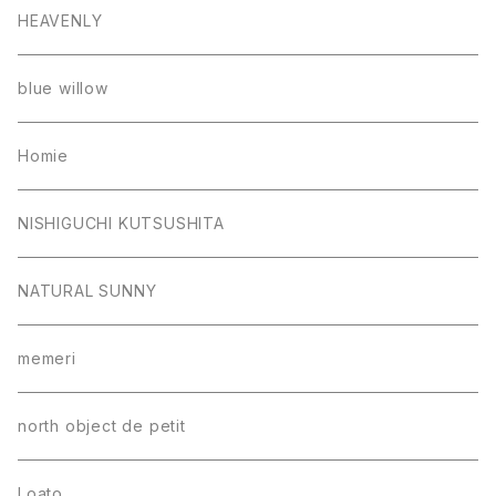
HEAVENLY
blue willow
Homie
NISHIGUCHI KUTSUSHITA
NATURAL SUNNY
memeri
north object de petit
Loato