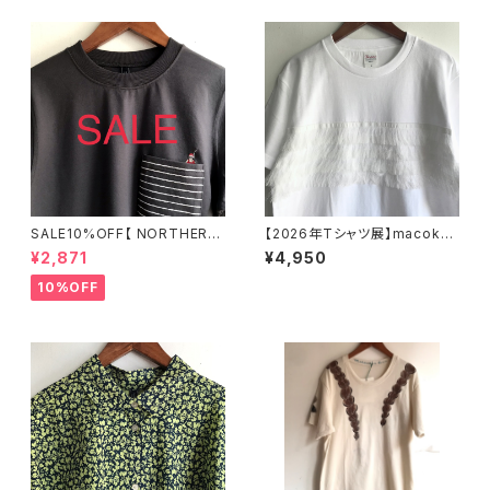
SALE10%OFF【 NORTHERN
【2026年Tシャツ展】macoku
TRUCK 】マリンダイブポケット
ma 「フリンジ4段」Tシャツ ホワ
¥2,871
¥4,950
Tシャツ チャコール Mサイズ N
イト Sサイズ【ハンドメイドTシャ
EC56308【ノーザントラック】
ツ・作家作品】
10%OFF