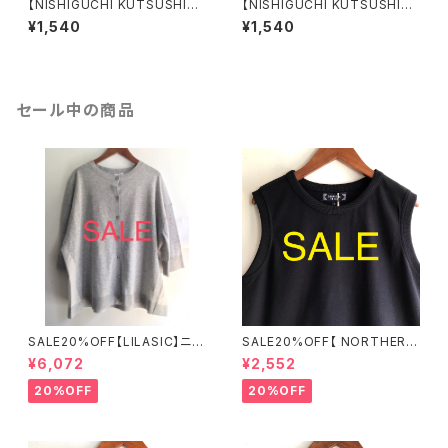
【NISHIGUCHI KUTSUSHIT
【NISHIGUCHI KUTSUSHIT
A】シルク コットン 天竺 ソックス
A】シルク コットン 天竺 ソックス
¥1,540
¥1,540
ブラック 日本製 靴下 オールシ
赤 日本製 靴下 オールシーズン
ーズン 【ニシグチクツシタ】
セール中の商品
SALE20%OFF【LILASIC】ニッ
SALE20%OFF【 NORTHERN
ト布帛カーディガン フリーサイ
TRUCK 】綿100％ カノコタン
¥6,072
¥2,552
ズ SDHE6138【リラシク by ノ
クトップ ネイビー Mサイズ ND
ースオブジェクト】
CE6276【ノーザントラック】
20%OFF
20%OFF