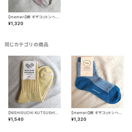
【memeri】綿 ギザコットンヘリ
ンボーンソックス レッド ME010
¥1,320
7 23cm～25cm 日本製 【メメ
リ】
同じカテゴリの商品
【NISHIGUCHI KUTSUSHIT
【memeri】綿 ギザコットンヘリ
A】絹綿 シルクコットン天竺ソッ
ンボーンソックス サマーオーシ
¥1,540
¥1,320
クス カラフルフラッグス(イエロ
ャン(ブルー) ME0107 23cm～
ー) NK0104S 日本製 靴下 オ
25cm 日本製 【メメリ】
ールシーズン 【ニシグチクツシ