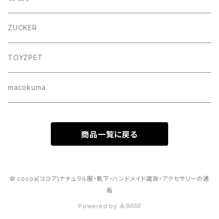
バッグ
ZUCKER
フォトフレーム
TOYZPET
懐紙入れ
macokuma
商品一覧に戻る
© cocoa(ココア)ナチュラル服・靴下・ハンドメイド雑貨・アクセサリーの通
販
Powered by