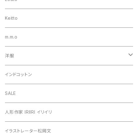
Keitto
m.m.o
洋服
シャツ・ブラウス
インドコットン
カーディガン
SALE
カットソー
人形作家 IRIIRI イリイリ
チュニック
イラストレーター松岡文