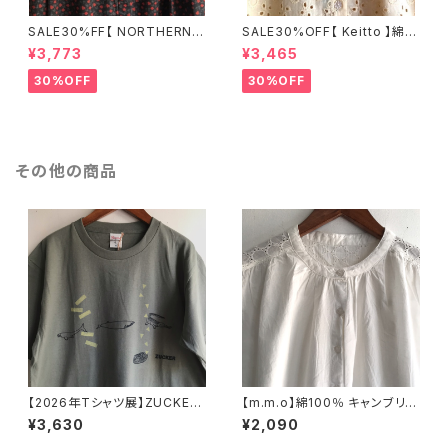
SALE30%FF【 NORTHERN T
SALE30%OFF【 Keitto 】綿10
RUCK 】綿100% フラワープリ
0% オーバーレースシャツ クリ
¥3,773
¥3,465
ントワイドパンツ ブラック×レッ
ームベージュ Mサイズ KBMS6
ド Mサイズ NCBS6184【ノーザ
162【ケイット】
30%OFF
30%OFF
ントラック】
その他の商品
【2026年Tシャツ展】ZUCKER
【m.m.o】綿100％ キャンブリッ
「古代の生き物達＠大阪 」Tシャ
ク刺繍切替ブラウス ホワイト フ
¥3,630
¥2,090
ツ モスグレー Mサイズ【ハン
リーサイズ CLF8349【エムエ
ドメイドTシャツ・作家作品】
ムオー】