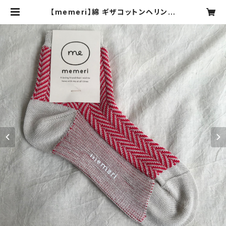
【memeri】綿 ギザコットンヘリンボ
ーンソックス レッド ME0107 23cm
～25cm 日本製 【メメリ】 | cocoa
(ココア)ナチュラル服・靴下・ハンドメ
イド雑貨・アクセサリーの通販