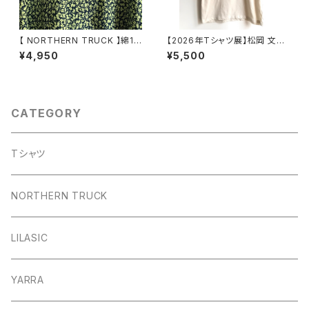
【 NORTHERN TRUCK 】綿10
【2026年Tシャツ展】松岡 文⑩
0％ フラワープリントワイドブラ
「三つ編みT26」Tシャツ ナチ
¥4,950
¥5,500
ウス ネイビー(イエローグリー
ュラル (少し小さめ)Lサイズ
ン) Mサイズ NEMS6289【ノー
【ハンドメイドTシャツ・作家作
ザントラック】
品】
CATEGORY
Tシャツ
NORTHERN TRUCK
LILASIC
YARRA