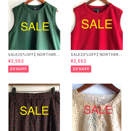
SALE20%OFF【 NORTHERN
SALE20%OFF【 NORTHERN
TRUCK 】綿100％ カノコタン
TRUCK 】綿100％ カノコタン
¥2,552
¥2,552
クトップ グリーン Mサイズ ND
クトップ レッド Mサイズ NDCE
CE6276【ノーザントラック】
6276【ノーザントラック】
20%OFF
20%OFF