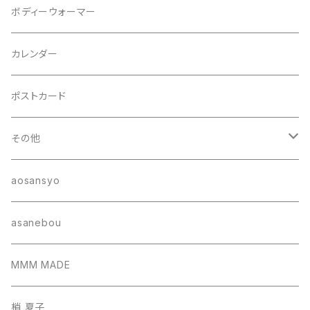
ジャケット
ヘアゴム
ボディーウォーマー
カレンダー
ポストカード
その他
ポーチ
aosansyo
帽子
asanebou
サコッシュ
MMM MADE
巾着バッグ
梢 夏子